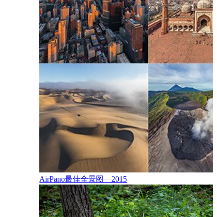
休息
稀有的
富士
AirPano最佳全景图—2015