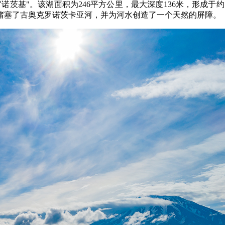
基"。该湖面积为246平方公里，最大深度136米，形成于约12
堵塞了古奥克罗诺茨卡亚河，并为河水创造了一个天然的屏障。