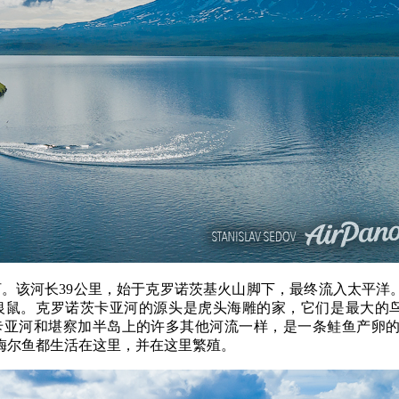
河。该河长39公里，始于克罗诺茨基火山脚下，最终流入太平洋
银鼠。克罗诺茨卡亚河的源头是虎头海雕的家，它们是最大的
亚河和堪察加半岛上的许多其他河流一样，是一条鲑鱼产卵的
梅尔鱼都生活在这里，并在这里繁殖。