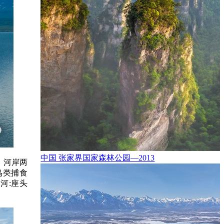
中国 张家界国家森林公园—2013
。河岸两
鸟类捕食
河:座头