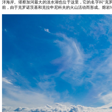
洋海岸。堪察加河最大的淡水湖也位于这里，它的名字叫"克罗诺茨
前，由于克罗诺茨基和克拉申尼科夫的火山活动而形成。熔岩