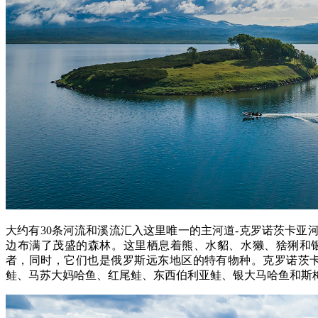
大约有30条河流和溪流汇入这里唯一的主河道-克罗诺茨卡亚
边布满了茂盛的森林。这里栖息着熊、水貂、水獭、猞猁和
者，同时，它们也是俄罗斯远东地区的特有物种。克罗诺茨卡
鲑、马苏大妈哈鱼、红尾鲑、东西伯利亚鲑、银大马哈鱼和斯