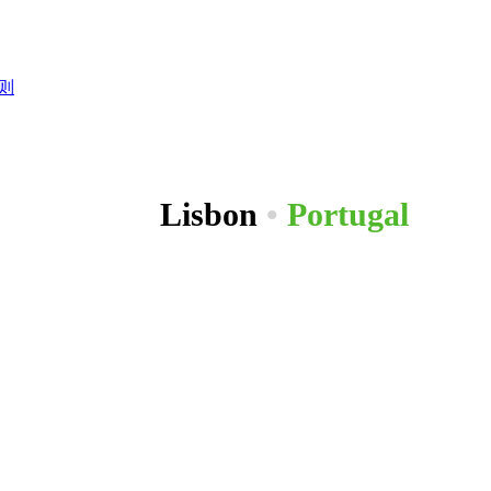
则
Lisbon
•
Portugal