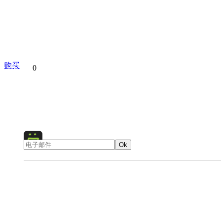
购买
分享到
0
Lisbon
Portugal
Europe
City
Cityscape
Archi
Ok