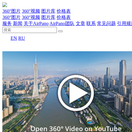
360°图片
360°视频
图片库
价格表
360°图片
360°视频
图片库
价格表
服务
新闻
关于AirPano
AirPano团队
文章
联系
常见问题
引用规
EN
RU
Open 360° Video on YouTube