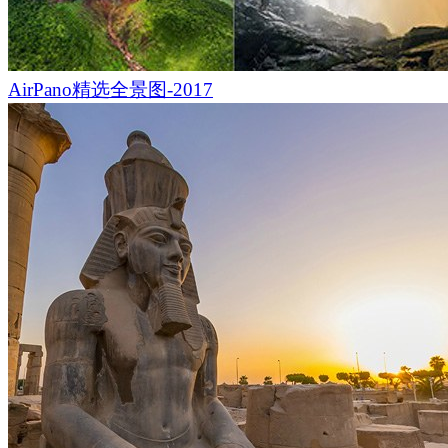
如一根发光的银柱，在南岸的灯海之中熠熠生辉。
454
米高的摩天轮上，透明座舱泛着温暖的黄色光芒。它缓缓
AirPano精选全景图-2017
景化作一幅流动的光影画卷。