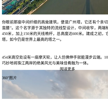
你眼前那座中间纤细的高耸建筑，便是广州塔，它还有个亲切
蛮腰
”
。这个名字源于其独特的流线型设计，中间收窄，两端
450
米，加上
150
米的天线桅杆，总高度达
600
米。建成之初，
塔，如今仍是世界上最高的塔之一。
454
米高空处设有一座摩天轮，让人仿佛伸手就能漫步云端。
10
巧妙地将珠江两岸的绝美风光与美味佳肴融为一体。
阅读更多
360°图片