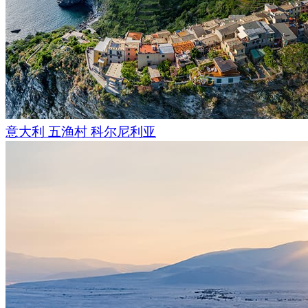
意大利 五渔村 科尔尼利亚
两千多年前，这片区域已是繁华的港口；如今，南沙港的巨轮
之路的传奇。广州为自己作为中国首个对外开放通商口岸的历
当最后一缕阳光掠过广州塔的塔顶，这座城市的故事正徐徐展
这里既有令人惊叹的摩天大楼，又不失温暖宜人的氛围。
无论你是长期在此生活，还是短暂来访，都会被它独特的魅力