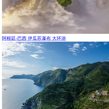
阿根廷-巴西 伊瓜苏瀑布 大环游