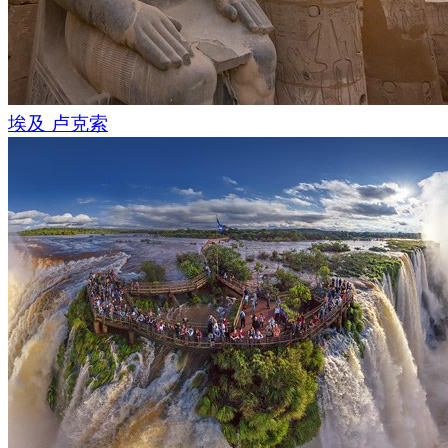
埃及 卢克索
广州被誉为
“
中国食都
”
和
“
国际美食之都
”
。这座城市以丰富多
粤菜更是融合了多种国际元素。
猎德大桥如一道钢铁彩虹横跨珠江，连接天河区与海珠区。其
闪发光的白色双塔，不仅是广州，也是全国最美的桥梁之一。
桥上，车辆源源不断地驶向市中心；桥下，珠江平静的水面见
村蜕变为现代化大都市的全过程。