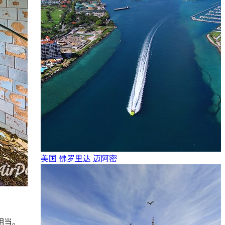
美国 佛罗里达 迈阿密
相当。