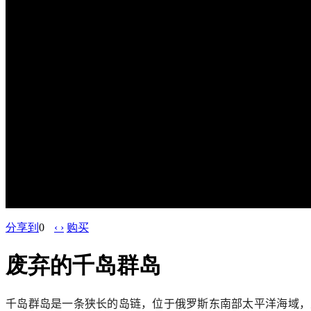
分享到
0
‹ ›
购买
废弃的千岛群岛
千岛群岛是一条狭长的岛链，位于俄罗斯东南部太平洋海域，