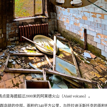
高点是海拔超过
2000
米的阿莱德火山（
Alaid volcano
）。
群岛链的中部，面积约
340
平方公里，与符拉迪沃斯托克的面积