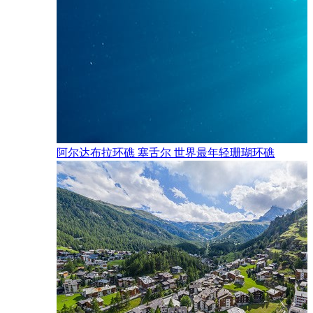
阿尔达布拉环礁 塞舌尔 世界最年轻珊瑚环礁