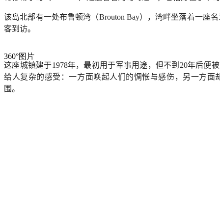
该岛北部有一处布鲁顿湾（
Brouton Bay
），湾畔坐落着一座名
客到访。
360°图片
这座城镇建于
1978
年，最初用于军事用途，但不到
20
年后便被
给人复杂的感受：一方面唤起人们的惆怅与感伤，另一方面
围。