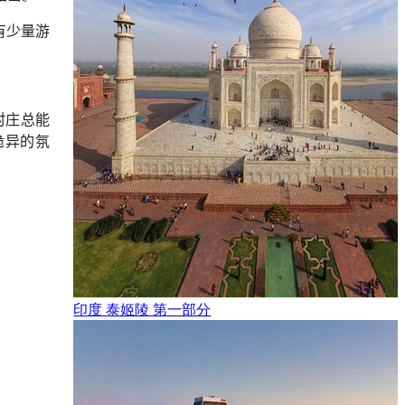
有少量游
村庄总能
诡异的氛
印度 泰姬陵 第一部分