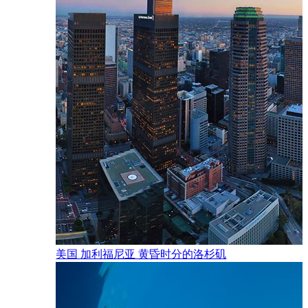
、商店、
美国 加利福尼亚 黄昏时分的洛杉矶
。当你目
下特殊的