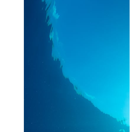
在此繁衍
 Semenov
11
月
7
日