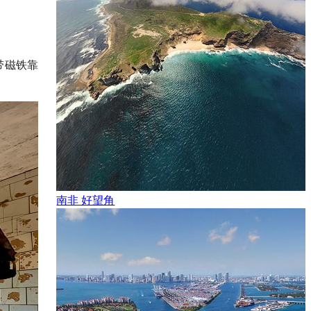
带磁铁靠
南非 好望角