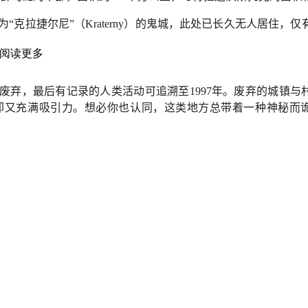
为
“
克拉捷尔尼
”
（
Kraterny
）的鬼城，此处已长久无人居住，仅
阅读更多
废弃，最后有记录的人类活动可追溯至
1997
年。废弃的城镇与
却又充满吸引力。想必你也认同，这类地方总带着一种神秘而