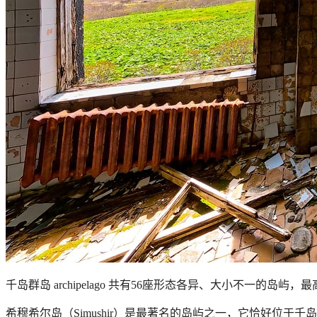
千岛群岛
archipelago
共有
56
座形态各异、大小不一的岛屿，最
希穆希尔岛（
Simushir
）是最著名的岛屿之一，它恰好位于千岛