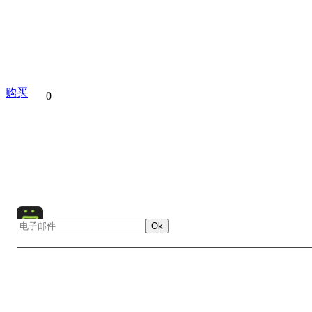
购买
分享到
0
Architecture
History
Mexico
North America
Panora
Religion
Religious Building
Teotihuacan
Ok