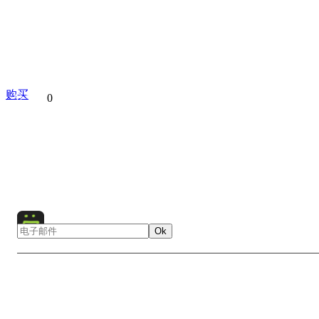
购买
分享到
0
Architecture
Cathedral
Church
City
Europe
Kie
Monastery
Religion
Religious Building
Ukrai
Ok