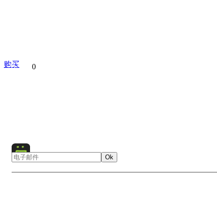
购买
分享到
0
Gobi Desert
Mongolia
Asia
Desert
Landscape
Sa
Animals
Ok