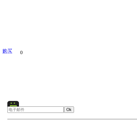
购买
分享到
0
Apple Orchad
Moscow
Kolomenskoye
Russia
Euro
Nature
Landscape
Flowers
Bird
Animal
Ok