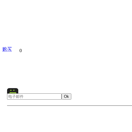
购买
分享到
0
Russian Navy
Parade
Russia
St. Petersburg
Europe
Ok