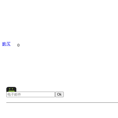
购买
分享到
0
Architecture
Castle
Cold
Europe
Fog
Germany
Mist
Nature
Neuschwanstein Castle
Snow
W
Ok