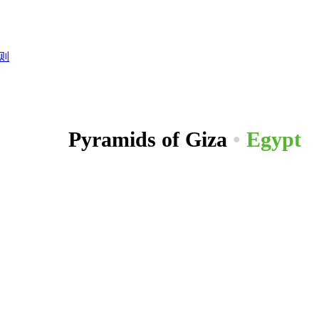
则
Pyramids of Giza
•
Egypt