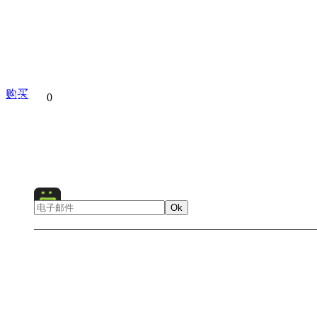
购买
分享到
0
Angel Waterfall
Landscape
Ok