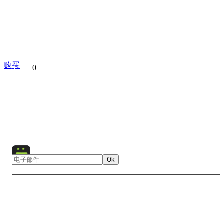
购买
分享到
0
Asia
China
Guilin
Hill
Lake
Landscape
Lights
Nature
Night
Rice Terraces
Rice
Water
Archi
Ok