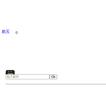
购买
分享到
0
Bridge
Helicopter
Africa
Landscape
Nature
Vic
Water
Waterfall
Zambia
Zimbabwe
Ok