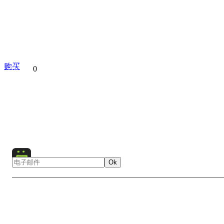
购买
分享到
0
Bridge
Helicopter
Africa
Landscape
Nature
Vic
Water
Waterfall
Zambia
Zimbabwe
Ok