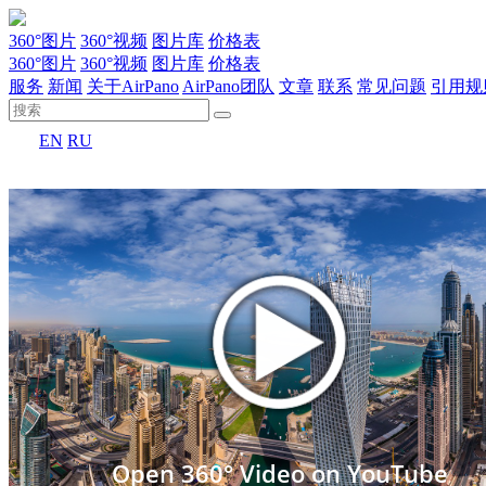
360°图片
360°视频
图片库
价格表
360°图片
360°视频
图片库
价格表
服务
新闻
关于AirPano
AirPano团队
文章
联系
常见问题
引用规
EN
RU
Open 360° Video on YouTube