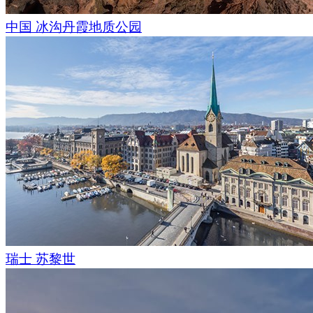
中国 冰沟丹霞地质公园
瑞士 苏黎世