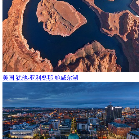
美国 犹他-亚利桑那 鲍威尔湖