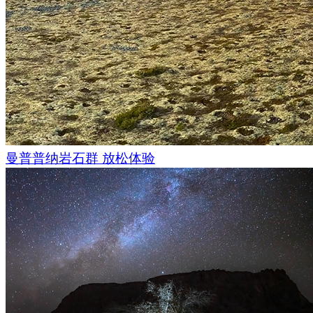
曼普普纳岩石群 放松体验