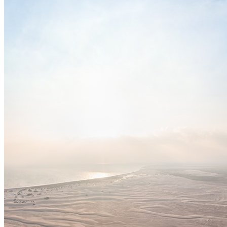
洛杉矶还有比佛利山庄，以富人聚居而闻名（这并不完全正确
最著名的街道之一--穆赫兰大道--这儿有凯文·科斯特纳、马龙
·威利斯等名人的别墅；还有星光大道，上面印着成千上万的大
音乐家的手印。除此以外，这座城市还以世界贸易中心而闻名
的"奥斯卡金像奖"也是在这里颁发。
这就是为什么洛杉矶被称为历史与传奇之城。
由
Dmitry Moiseenko
和
Serg