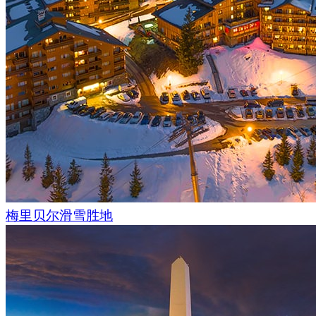
洛杉矶坐落在与海湾地区接壤的沿海低地，周围群山环绕。除
屋，您还可以看到摩天大楼和许多公园。顺便说一下，位于港
上唯一一座拥有绿色灯光的灯塔。
洛杉矶有数以万计的娱乐场所，夜生活的主要中心集中在银湖
大道（当地摇滚和同性恋者聚集的街道）。白天，游客们可以
园--世界著名的主题公园、环球影城，以及著名的海洋海滩。
梅里贝尔滑雪胜地