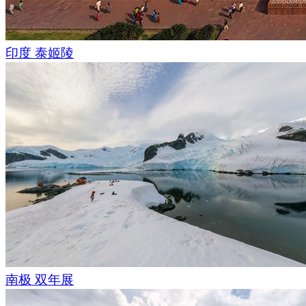
印度 泰姬陵
南极 双年展