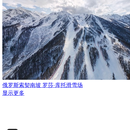
俄罗斯索契南坡 罗莎·库托滑雪场
显示更多