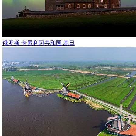
俄罗斯 卡累利阿共和国 基日