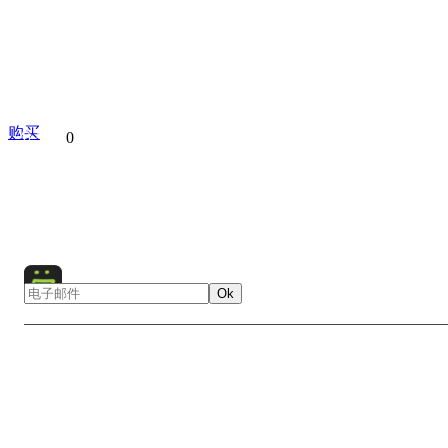
购买
分享到
0
Collection
Night
City
Cityscape
Urban
Ok