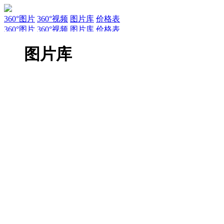
360°图片
360°视频
图片库
价格表
360°图片
360°视频
图片库
价格表
服务
新闻
关于AirPano
AirPano团队
文章
联系
常见问题
引用规
图片库
EN
RU