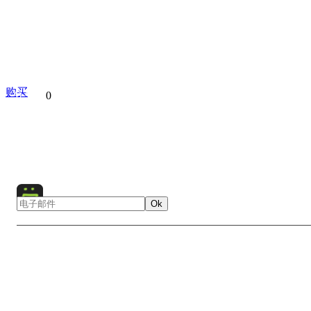
购买
分享到
0
Porto
Portugal
Europe
City
Architecture
Ci
Ok