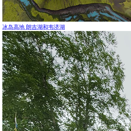
冰岛高地 朗吉湖和韦济湖