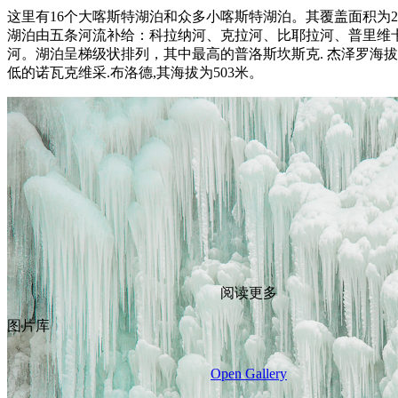
这里有16个大喀斯特湖泊和众多小喀斯特湖泊。其覆盖面积为21
湖泊由五条河流补给：科拉纳河、克拉河、比耶拉河、普里维
河。湖泊呈梯级状排列，其中最高的普洛斯坎斯克. 杰泽罗海拔
低的诺瓦克维采.布洛德,其海拔为503米。
阅读更多
图片库
Open Gallery