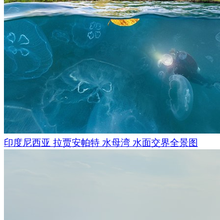
直到1958年，这个公园才对游客开放，随后人们开始在这里建
施。人们建造了人行道和步道，为柴油和环保的电力列车、渡
路线。在温暖的季节，这个公园是一个非常受欢迎的旅游目的
五彩缤纷的风景、翠绿的水域和各种深浅不同的绿色树木是一
印度尼西亚 拉贾安帕特 水母湾 水面交界全景图
情。