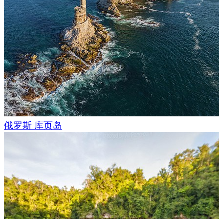
有时，它们会用相当奇怪的名字命名：例如Šupljara("没有地
穴"，"孔洞")，Crna pećina("黑洞")，Mračna("昏暗的洞穴"
洞穴中的钟乳石和石笋之间，从这一点上，我们可以印证这些
性！
俄罗斯 库页岛