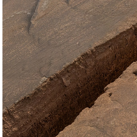
结，树木在雪的重压下弯曲;。这些风景像是从童话故事中跳出
常美丽。AirPano 团队希望向您展示普利特维采湖泊华丽而优
由
Sergey Shandin
和
Stas Sedov
.拍摄
Iva