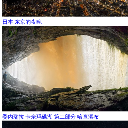
日本 东京的夜晚
委内瑞拉 卡奈玛礁湖 第二部分 哈查瀑布