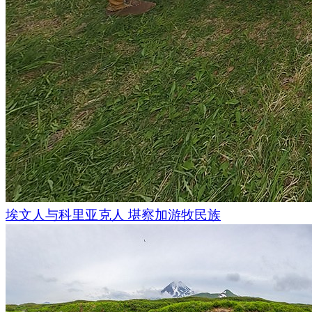
埃文人与科里亚克人 堪察加游牧民族