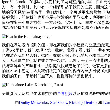
Igor Shpilenok。在那里，我们找到了两间整洁的小屋，在距
方，有一个厕所。其中有一个细节引起了我们的注意，因为这
地的异国风情:在厕所里，我们发现了一个可以用来给熊留下伤疤的
提醒我们，即使我们离开小屋去附近的河里取淡水，也要时刻
最好在离开小屋之前带上一支步枪。实际上,我们根本不愿意离
气温在10摄氏度左右，但风力强劲,连云层都在朝着不同的方向
我们在湖边没有找到的熊，却在离我们的小屋仅几公里远的河
下游5公里处，我们发现了第一批熊。我看了看，我们一共有
也在清点我们的人数。据统计数据表明，熊几乎从不攻击三个
人，尤其是当他们站在或走在一起时。此外，三个汗流浃背的
法与新鲜鱼的气味相比，所以熊很快就忘记了我们。还有更多
的灌木丛中游荡，因此我们决定在我们的视野内至少出现10只
我们的工作。于是我们坐下来，慢慢等待熊聚集起来。
另请参阅：从坎巴尔诺湖拍摄的
全景照片
以及拍摄过程中的完
由
Dmitry Moiseenko
,
Stas Sedov
,
Nickolay Denisov
和
Iva