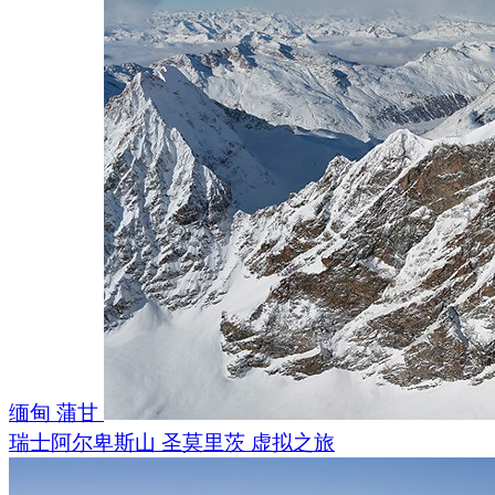
缅甸 蒲甘
瑞士阿尔卑斯山 圣莫里茨 虚拟之旅