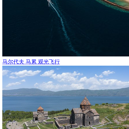
马尔代夫 马累 观光飞行