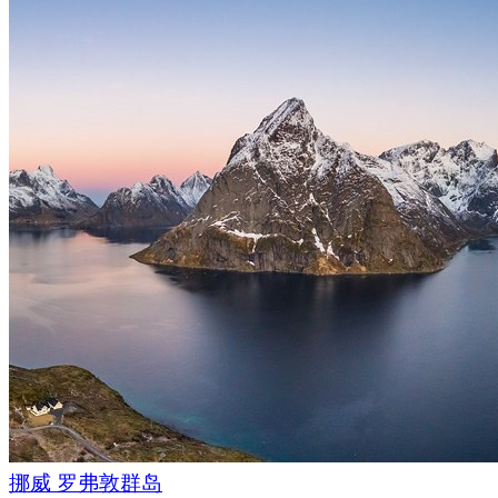
挪威 罗弗敦群岛