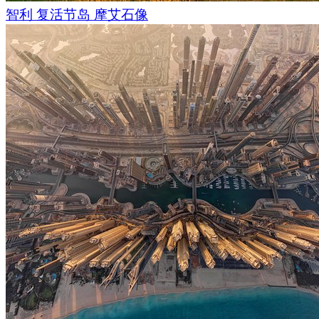
智利 复活节岛 摩艾石像