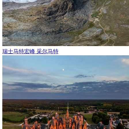
瑞士马特宏峰 采尔马特
日本的长谷川翔介绍了他自己设计的溜冰鞋：在使用溜冰鞋时
受滑冰的乐趣，同时该溜冰鞋还可以产生能量。 巴西艺术家亚
斯塔西组织了有关冰川巨大表面的视频投影，英国音乐家沙玛·
举办了首场锡塔琴音乐会。