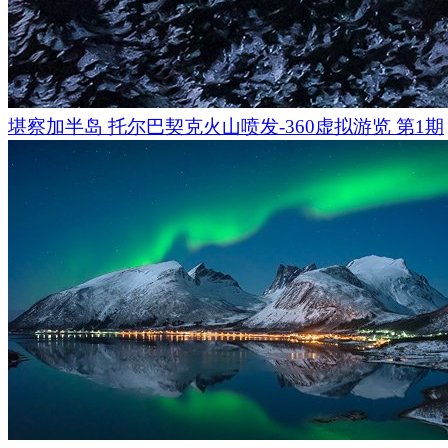
堪察加半岛 托尔巴契克火山喷发-360虚拟游览 第1期