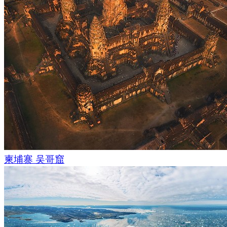
柬埔寨 吴哥窟