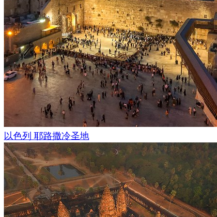
AirPano 团队加入了这次探险，记录并永久保存了这些有时间
由
Dmitry Moiseenko
和
Stas Sedov
以色列 耶路撒冷圣地