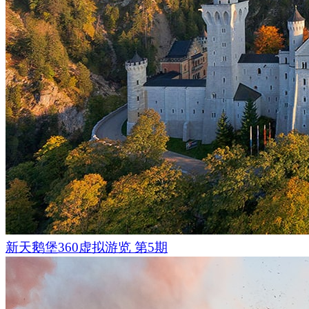
新天鹅堡360虚拟游览 第5期