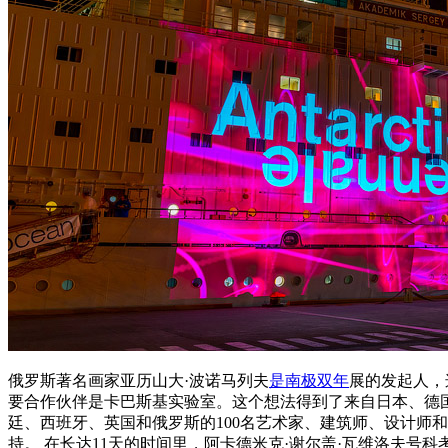
俄罗斯著名画家亚历山大·波诺马列夫
是南极双年
展的发起人，
要合作伙伴是卡巴斯基实验室。这个想法得到了来自日本、德
廷、西班牙、英国和俄罗斯的100名艺术家、建筑师、设计师
持。 在长达11天的时间里，阿卡德米克·谢尔盖·瓦维洛夫号科