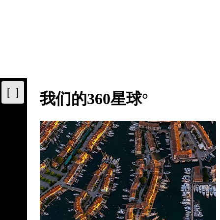
[ ]
我们的360星球°