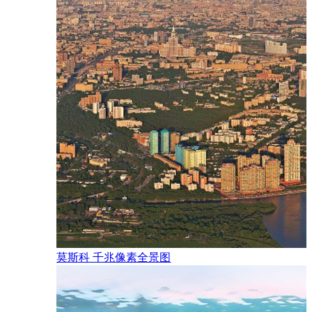
了时
别有一
地人仍
莫斯科 千兆像素全景图