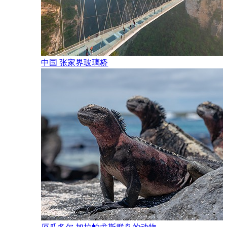
饰图案，
幸被毁，
临洪水侵
中国 张家界玻璃桥