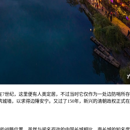
在
7
世纪，这里便有人类定居，不过当时它仅作为一处边防哨所存
筑城墙，以求得边陲安宁。又过了
150
年，新兴的清朝政权正式在
的战略位置。虽然与闻名遐迩的中国长城相比，南长城的知名度