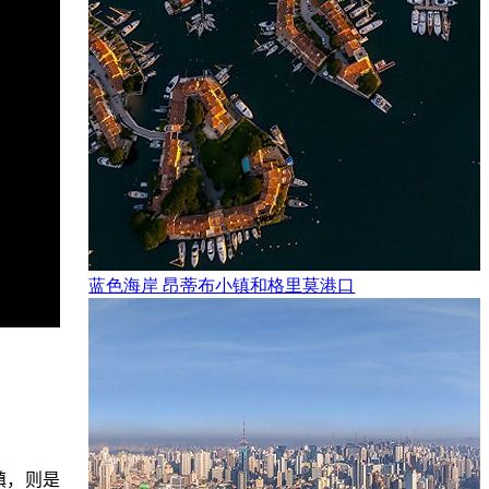
蓝色海岸 昂蒂布小镇和格里莫港口
镇，则是