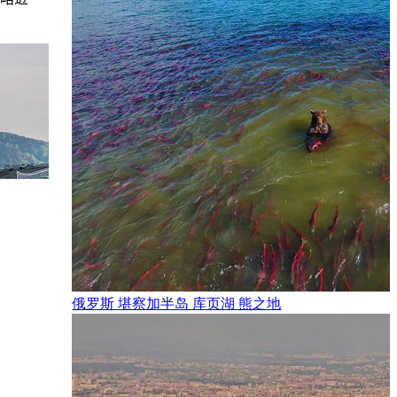
俄罗斯 堪察加半岛 库页湖 熊之地