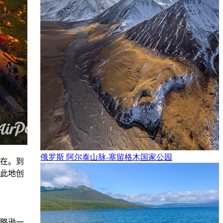
俄罗斯 阿尔泰山脉-塞留格木国家公园
在。到
此地创
略逊一