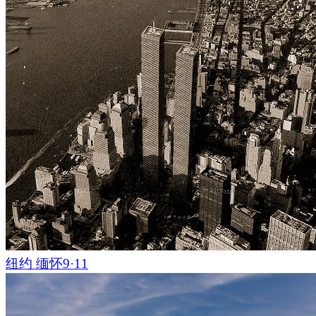
在印古什驱逐出境之后，许多塔楼被摧毁，但其中一些塔楼现已
中一个塔楼中，我们意外地遇到了一个在那里过夜的人：Alexe
区旅行，他晚上睡在帐篷里或在不同的庇护所下。他请我们喝
茶，我们聊了一会儿，并欣赏了那里的景色。
印古什最受欢迎的地方之一是中世纪的伏努斯基塔楼建筑群，
个用于瞭望和防御的建筑物。 在2008年，它进入了俄罗斯七
赛。 屹立在山谷两旁的两座防御塔看起来着实宏伟壮观。 古
近流动着。有时可能会遇到边境巡逻--毕竟这是一个边境地区
纽约 缅怀9·11