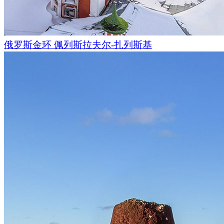
我们到达了塔吉姆的古老定居点。这里的山脉更令人印象深刻
俄罗斯金环 佩列斯拉夫尔-扎列斯基
筑群出现在我们的面前。河的对岸是塔吉姆塔，更远的地方还
和埃吉卡尔塔楼群。但我们还有很长的路要走。
我们的汽车一直沿着弯曲的道路行驶，很快我们就发现自己置
中。能见度约为20米。在另一个拐弯处，我们停下来观看了一
的塔楼。它们被彻底摧毁了，但拱顶里仍存有其残骸和大致结
行病期间，当人们感染了不同的疾病时，为了避免传染别人，
这里。食物和水是通过长杆穿过一个小窗户送给他们的。如果
们就会回到定居点。如果没有，他们就会永远呆在这里。