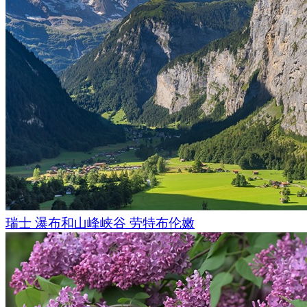
印古什的独特之处在于该地区有着丰富的自然风光和历史名胜
防御塔，雪峰和山间河流，不久以前作为强盗庇护所的洞穴--
位于几十公里之内。我们的探险是在Uraza斋戒的时候进行的
上几乎见不到其他的游客，这一事实也使得这个地方变得更加
印古什之旅不仅仅是一次穿越领土的旅行，也是一次时光之旅
都是历史的守卫者，我们也试图通过
360照片
和视频来反映这段
由
Sergey Shandin
和
Stas Sedov
.拍摄编辑
Konst
瑞士 瀑布和山峰峡谷 劳特布伦嫩
2