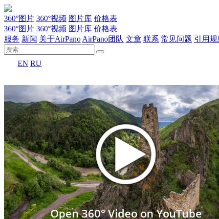
360°图片
360°视频
图片库
价格表
360°图片
360°视频
图片库
价格表
服务
新闻
关于AirPano
AirPano团队
文章
联系
常见问题
引用规
EN
RU
Open 360° Video on YouTube