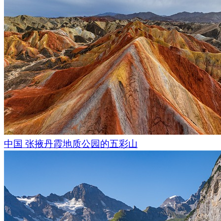
关于这些塔楼有很多传说。根据其中的一个传说，其中一栋塔
纳赫族妇女拯救了一个小婴儿:她带着放在篮子里的婴儿，在一
走。
该塔楼建筑群的古色古香十分令人着迷: 你会觉得自己仿佛置
中，如果有一条龙飞过山脊，甚至没有人会感到惊奇。还有一
都是在短短一年内建成的，如果未及时完成建造，则塔楼将被
中国 张掖丹霞地质公园的五彩山