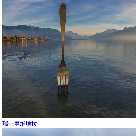
瑞士里维埃拉