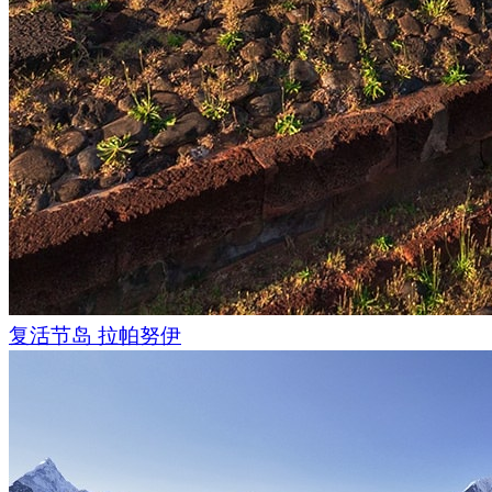
晚会有阳光照耀。有句话叫"人在世需要一座塔，来世需要一座
反映了古代印古什人对生与死的态度。直到20世纪初，随着伊
这些传统观念才有所改变。
从山口可以看到高加索山脉的美丽景色，但我们只能看到随风
我们离开山口，进入山谷时，我们来到了阿姆基，一个美丽的
虽然双子塔群是离我们最近的一个塔楼，从路边就可以看得到
达那里。一开始，我们试着步行去那里，但很快我们就气喘吁
清楚地知道带着装备去那里太具有挑战性了。第二天，我们决
汽车与石头激烈碰撞着，轮胎失去了牵引力，吱吱作响，但我
进。很快这条路就被一道带刺铁丝网的大门挡住了，这样马和
干草地。我下车，打开大门，然后我们进去了。
复活节岛 拉帕努伊