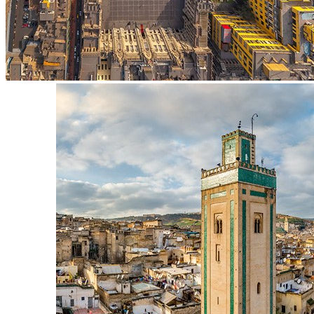
阿尔达布拉是全球唯一未受人类破坏的隆起型珊瑚环礁，完全
上共有
307
种动植物，丰富的生态让它被誉为
“
印度洋上的皇
年，阿尔达布拉环礁被列入联合国教科文组织世界遗产，受到
护。