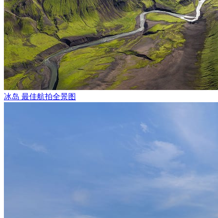
珊瑚礁周围生机盎然：成群的彩色鱼群同步转向，在水中绘出
有大型生物从深海浮现
——
优雅的魟鱼、警觉的礁鲨保持着距
域增添野性与自由的气息。
阿尔达布拉时刻提醒我们，海洋生态系统何等脆弱而珍贵。这
冰岛 最佳航拍全景图
数，它向我们展现了无人打扰时海洋最本真的模样。这不仅是
更是一次与值得守护的世界相遇。
摄影：奥列格・加普纽克、阿
2