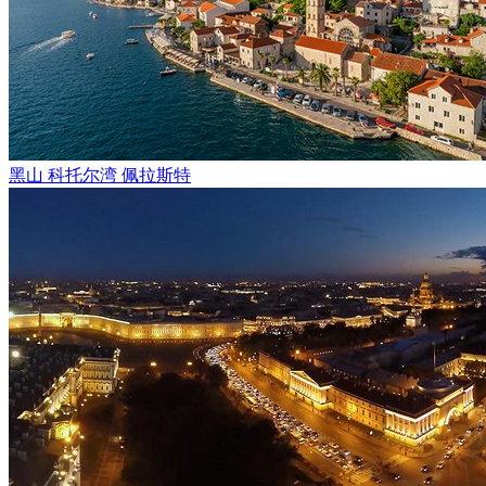
黑山 科托尔湾 佩拉斯特