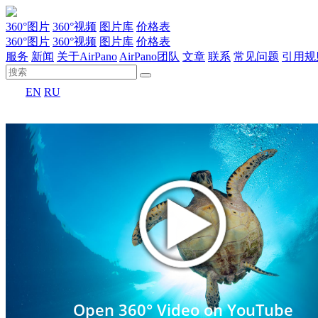
360°图片
360°视频
图片库
价格表
360°图片
360°视频
图片库
价格表
服务
新闻
关于AirPano
AirPano团队
文章
联系
常见问题
引用规
EN
RU
Open 360° Video on YouTube