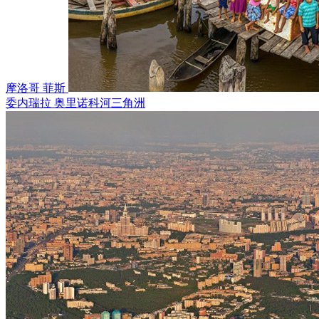
穿透水面，营造出梦幻般的超现实氛围。
阿尔达布拉的珊瑚花园以多样的形态与色彩令人惊叹。海龟在
间缓缓游动，如同这片海域的古老守护者。它们的动作从容笃
摩洛哥 菲斯
这里都变得缓慢、深沉而有意义。
委内瑞拉 奥里诺科河三角洲