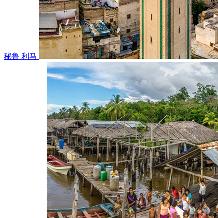
秘鲁 利马
水下世界在此绚烂铺展：澄澈通透的海水将珊瑚礁的细节分毫