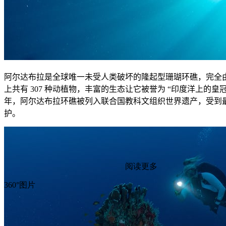
阿尔达布拉是全球唯一未受人类破坏的隆起型珊瑚环礁，完全
上共有
307
种动植物，丰富的生态让它被誉为
“
印度洋上的皇
年，阿尔达布拉环礁被列入联合国教科文组织世界遗产，受到
护。
阅读更多
360°图片