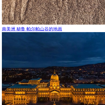
用垃圾袋，以便游客将垃圾带离岛屿。正是得益于这些举措，
持如今的模样：拥有洁净的白色海滩、丰富的热带植物、多样
称地球上最风景如画的海滩之一。
摄影及摄像：
Sergey Semenov
和
Ser
南美洲 秘鲁 帕尔帕山谷的地画