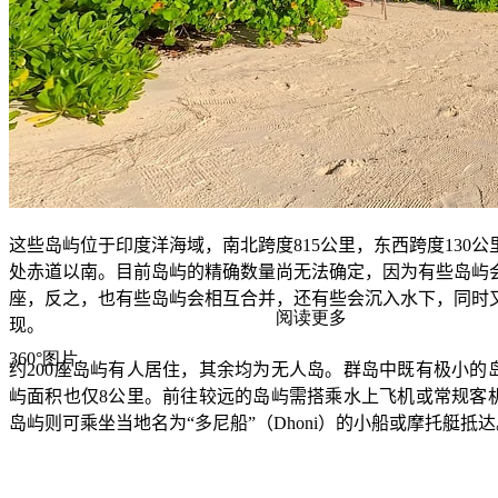
这些岛屿位于印度洋海域，南北跨度
815
公里，东西跨度
130
公
处赤道以南。目前岛屿的精确数量尚无法确定，因为有些岛屿
座，反之，也有些岛屿会相互合并，还有些会沉入水下，同时
阅读更多
现。
360°图片
约
200
座岛屿有人居住，其余均为无人岛。群岛中既有极小的
屿面积也仅
8
公里。前往较远的岛屿需搭乘水上飞机或常规客
岛屿则可乘坐当地名为
“
多尼船
”
（
Dhoni
）的小船或摩托艇抵达
马尔代夫度假村有一个独特理念
——“
一岛一度假村一酒店
”
，
有独特的氛围与设计风格。但想要随意离开所住的岛屿并非易