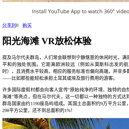
Install YouTube App to watch 360° vide
分享到
0
购买
阳光海滩 VR放松体验
提及马尔代夫群岛，人们常会联想到宁静惬意的休闲时光，满
平和的独处氛围。它距离欧洲较远（例如从莫斯科出发的航
时），且消费水平较高，相应的服务标准也偏向高端，并非多
——
比如那些能轻松承担土耳其或埃及旅行费用的游客。
许多国际度假村都会向客人宣传
“
原始纯净的环境、独特的自
海滩
”
等亮点，但在马尔代夫，这一切都以一种独特的方式达
群岛国家由约
1190
座岛屿组成。其国土总面积约
9
万平方公里
298
平方公里，还不到总面积的
1%
！