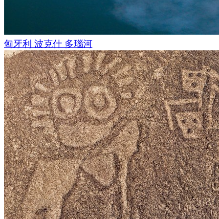
匈牙利 波克什 多瑙河
顺带一提，马尔代夫还有一些与其他国际度假村不同的规定。
品与猪肉制品，游客也不得携带入境。不仅禁止袒胸晒日光浴
行为了），就连观看色情内容这种看似无关紧要的事也属违法
于当地占主导地位的伊斯兰教信仰。值得一提的是，马尔代夫
小的伊斯兰国家！
尽管国土面积不大，马尔代夫却极为重视生态保护。度假村常