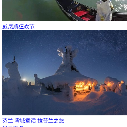
威尼斯狂欢节
芬兰 雪域童话 拉普兰之旅