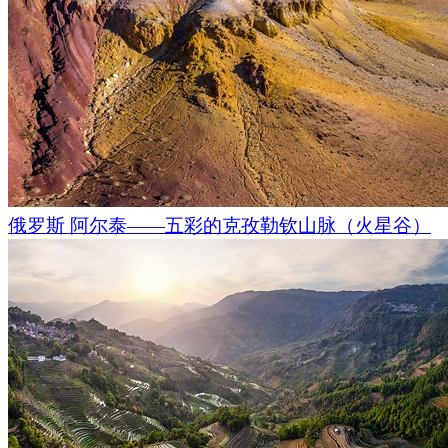
俄罗斯 阿尔泰——五彩的克孜勒钦山脉（火星谷）