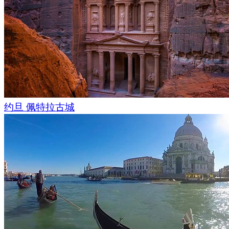
约旦 佩特拉古城