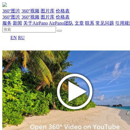
360°图片
360°视频
图片库
价格表
360°图片
360°视频
图片库
价格表
服务
新闻
关于AirPano
AirPano团队
文章
联系
常见问题
引用规
EN
RU
Open 360° Video on YouTube