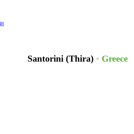
则
Santorini (Thira)
•
Greece