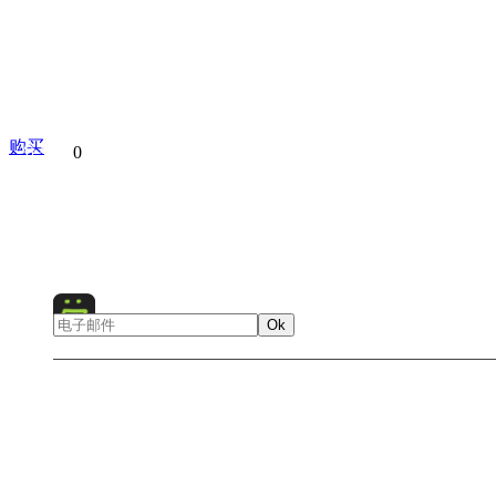
购买
分享到
0
Animals
Architecture
Cat
City
Ok