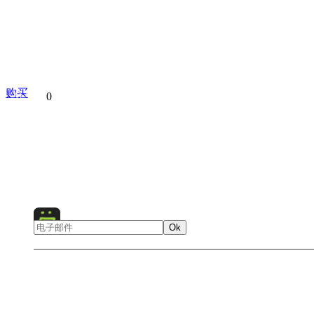
购买
分享到
0
Argentina
Buenos Aires
Tigre
La Plata
South Amer
Religion
Ok