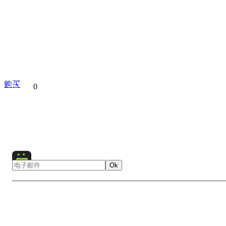
购买
分享到
0
Collection
City
Cityscape
Night
Skyscraper
Ok