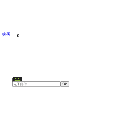
购买
分享到
0
Akshardham
Architecture
Delhi
Hinduism
India
Ok