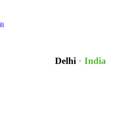
则
Delhi
•
India