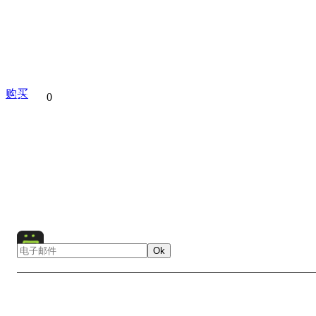
购买
分享到
0
India
Asia
Jaipur
City
Cityscape
Architecture
Hawa Mahal
Jantar Mantar
Sundial
Amer Palace
Pal
Observatory
Ok