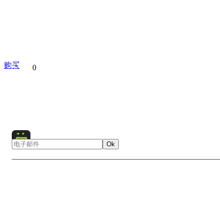
购买
分享到
0
Ice
Snow
Winter
Collection
Ok