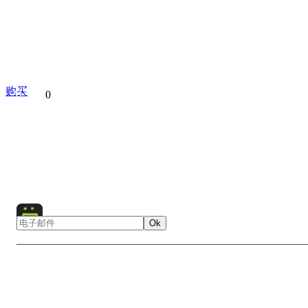
购买
分享到
0
Fatehpur Sikri
Agra
India
Asia
Religion
Religiou
Mosque
Architecture
Ok