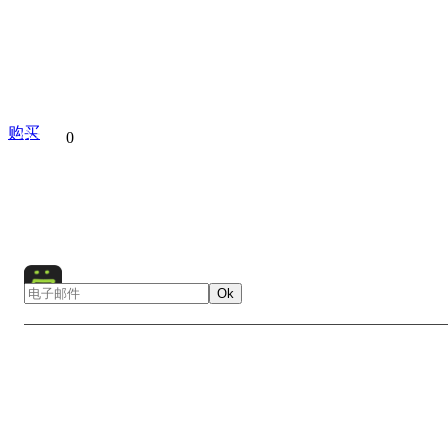
购买
分享到
0
Cenote
Mexico
Underwater
North America
Pit
Ok