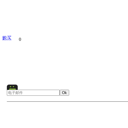
购买
分享到
0
Architecture
Central America
Guatemala
History
Maya Pyramid
Pyramids
Tikal
Ok