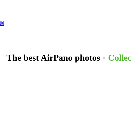
则
The best AirPano photos
•
Collec