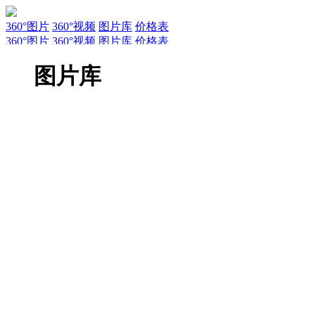
360°图片
360°视频
图片库
价格表
360°图片
360°视频
图片库
价格表
服务
新闻
关于AirPano
AirPano团队
文章
联系
常见问题
引用规
图片库
EN
RU