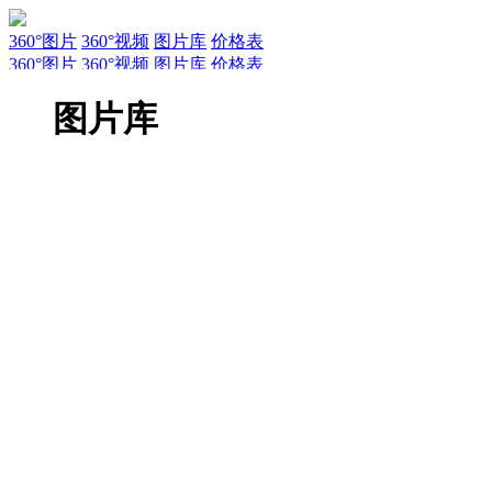
360°图片
360°视频
图片库
价格表
360°图片
360°视频
图片库
价格表
服务
新闻
关于AirPano
AirPano团队
文章
联系
常见问题
引用规
图片库
EN
RU